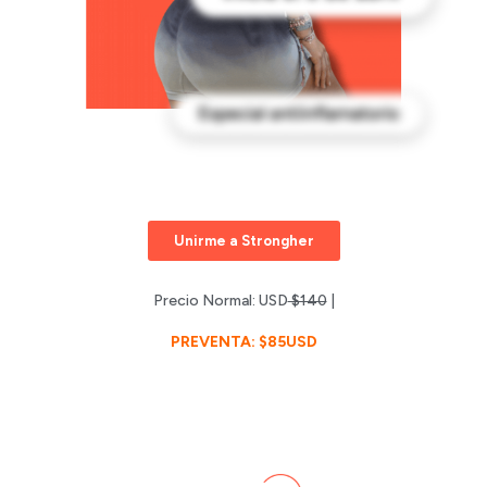
Unirme a Strongher
Precio Normal: USD
$140
|
PREVENTA: $85USD