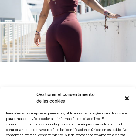
¡Descarga el ebook ahora!
Gestionar el consentimiento
de las cookies
Registra tus datos y accede al ebook que te ayudará a
construir
Para ofrecer las mejores experiencias, utilizamos tecnologías como las cookies
hábitos para mejorar tu estilo de vida.
para almacenar y/o acceder a la información del dispositivo. El
consentimiento de estas tecnologías nos permitirá procesar datos como el
comportamiento de navegación o las identificaciones únicas en este sitio. No
consentir o retirar el consentimiento, puede afectar negativamente a ciertas