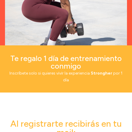
Te regalo 1 día de entrenamiento
conmigo
Inscríbete solo si quieres vivir la experiencia
Strongher
por 1
día
Al registrarte recibirás en tu